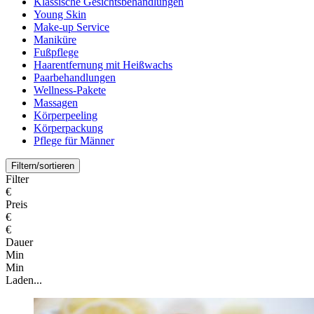
Klassische Gesichtsbehandlungen
Young Skin
Make-up Service
Maniküre
Fußpflege
Haarentfernung mit Heißwachs
Paarbehandlungen
Wellness-Pakete
Massagen
Körperpeeling
Körperpackung
Pflege für Männer
Filtern/sortieren
Filter
€
Preis
€
€
Dauer
Min
Min
Laden...