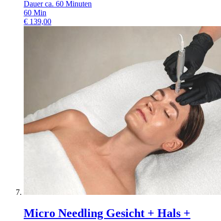
Dauer ca. 60 Minuten
60
Min
€
139,00
Micro Needling Gesicht + Hals +