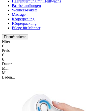
Haarentfernung mit Heißwachs
Paarbehandlungen
Wellness-Pakete
Massagen
Körperpeeling
Körperpackung
Pflege für Männer
Filtern/sortieren
Filter
€
Preis
€
€
Dauer
Min
Min
Laden...