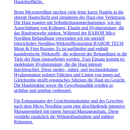
Hautoberfläche.
Beim Microneedling stechen viele feine kurze Nadeln in die
oberste Hautschicht und simulieren der Haut eine Verletzung.
Die Haut reagiert mit Selbstheilungsmechanismen, wie der
Ausschüttung von Kollagen, Elastin und Hyaluronsäure, die
das Bindegewebe stärken. Während der BABOR Mico
Needling Behandlung verwenden wir ein speziell
entwickeltes Needling-Wirkstoffkonzentrat BABOR TECH
Moist & Firm Booster. Es ist parfümfrei und enthält
hautidentische Wirkstoffe, die während der Behandlung in die
Tiefe der Haut eingearbeitet werden. Zum Einsatz kommt tri-
molekulare Hyaluronsäure, die die Haut intensiv
durchfeuchtet. Diese nieder-, mittel- und hochmolekulare
Hyaluronsäure polstert Fältchen und Linien von innen auf.
Gleichzeitig strafft organisches Silizium die Haut im Gesicht.
Die Hautstruktur sowie die Gewebequalität werden so
sichtbar und spürbar verbessert.
Für Entspannung der Gesichtsmuskulatur und des Gewebes
nach dem Micro Needling sorgt eine abschließende intensive
Massageeinheit mit einem Spezial-Massageaufsatz. Diese
verstärkt zusätzlich die Wirkstoffaufnahme und mildert
Rötungen.