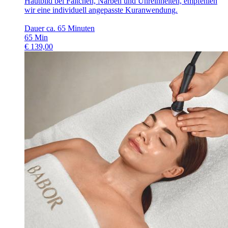
Hautbild bei Fältchen, Narben und Unreinheiten, empfehlen
wir eine individuell angepasste Kuranwendung.
Dauer ca. 65 Minuten
65
Min
€
139,00