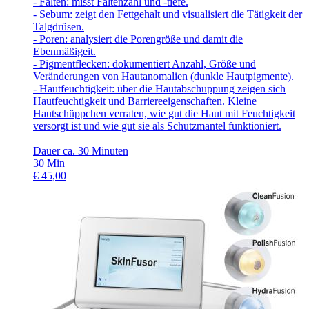
- Falten: misst Faltenzahl und -tiefe.
- Sebum: zeigt den Fettgehalt und visualisiert die Tätigkeit der
Talgdrüsen.
- Poren: analysiert die Porengröße und damit die
Ebenmäßigeit.
- Pigmentflecken: dokumentiert Anzahl, Größe und
Veränderungen von Hautanomalien (dunkle Hautpigmente).
- Hautfeuchtigkeit: über die Hautabschuppung zeigen sich
Hautfeuchtigkeit und Barriereeigenschaften. Kleine
Hautschüppchen verraten, wie gut die Haut mit Feuchtigkeit
versorgt ist und wie gut sie als Schutzmantel funktioniert.
Dauer ca. 30 Minuten
30
Min
€
45,00