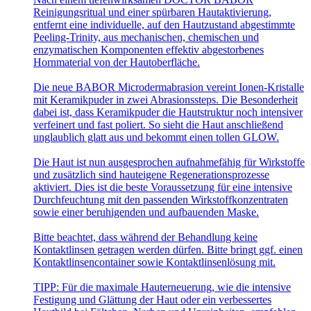
Reinigungsritual und einer spürbaren Hautaktivierung,
entfernt eine individuelle, auf den Hautzustand abgestimmte
Peeling-Trinity, aus mechanischen, chemischen und
enzymatischen Komponenten effektiv abgestorbenes
Hornmaterial von der Hautoberfläche.
Die neue BABOR Microdermabrasion vereint Ionen-Kristalle
mit Keramikpuder in zwei Abrasionssteps. Die Besonderheit
dabei ist, dass Keramikpuder die Hautstruktur noch intensiver
verfeinert und fast poliert. So sieht die Haut anschließend
unglaublich glatt aus und bekommt einen tollen GLOW.
Die Haut ist nun ausgesprochen aufnahmefähig für Wirkstoffe
und zusätzlich sind hauteigene Regenerationsprozesse
aktiviert. Dies ist die beste Voraussetzung für eine intensive
Durchfeuchtung mit den passenden Wirkstoffkonzentraten
sowie einer beruhigenden und aufbauenden Maske.
Bitte beachtet, dass während der Behandlung keine
Kontaktlinsen getragen werden dürfen. Bitte bringt ggf. einen
Kontaktlinsencontainer sowie Kontaktlinsenlösung mit.
TIPP: Für die maximale Hauterneuerung, wie die intensive
Festigung und Glättung der Haut oder ein verbessertes