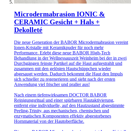
Microdermabrasion IONIC &
CERAMIC Gesicht + Hals +
Dekolleté
Die neue Generation der BABOR Microdermabrasion vereint
Ionen-Kristalle mit Keramikpuder für noch mehr
Performance. Erlebt diese neue BABOR High-Tech
Behandlung in der Wellnessauszeit Weinheim bei der in zwei
Durchgängen feinste Partikel auf die Haut aufgestrahlt und
zusammen mit den gelösten Hautschüppchen wieder
abgesaugt werden. Dadurch bekommt die Haut den Impuls
sich schneller zu regenerieren und sieht nach der ersten
Anwendung viel frischer und praller aus!
Nach einem tiefenwirksamen DOCTOR BABOR
Reinigungsritual und einer spürbaren Hautaktivierung,
entfernt eine individuelle, auf den Hautzustand abgestimmte
Peeling-Trinity, aus mechanischen, chemischen und
enzymatischen Komponenten effektiv abgestorbenes
Hornmaterial von der Hautoberfläche.