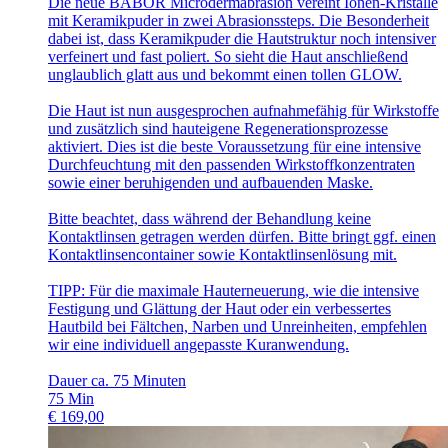
Die neue BABOR Microdermabrasion vereint Ionen-Kristalle
mit Keramikpuder in zwei Abrasionssteps. Die Besonderheit
dabei ist, dass Keramikpuder die Hautstruktur noch intensiver
verfeinert und fast poliert. So sieht die Haut anschließend
unglaublich glatt aus und bekommt einen tollen GLOW.
Die Haut ist nun ausgesprochen aufnahmefähig für Wirkstoffe
und zusätzlich sind hauteigene Regenerationsprozesse
aktiviert. Dies ist die beste Voraussetzung für eine intensive
Durchfeuchtung mit den passenden Wirkstoffkonzentraten
sowie einer beruhigenden und aufbauenden Maske.
Bitte beachtet, dass während der Behandlung keine
Kontaktlinsen getragen werden dürfen. Bitte bringt ggf. einen
Kontaktlinsencontainer sowie Kontaktlinsenlösung mit.
TIPP: Für die maximale Hauterneuerung, wie die intensive
Festigung und Glättung der Haut oder ein verbessertes
Hautbild bei Fältchen, Narben und Unreinheiten, empfehlen
wir eine individuell angepasste Kuranwendung.
Dauer ca. 75 Minuten
75
Min
€
169,00