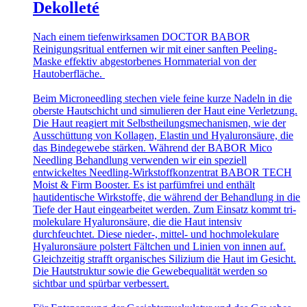
Dekolleté
Nach einem tiefenwirksamen DOCTOR BABOR
Reinigungsritual entfernen wir mit einer sanften Peeling-
Maske effektiv abgestorbenes Hornmaterial von der
Hautoberfläche.
Beim Microneedling stechen viele feine kurze Nadeln in die
oberste Hautschicht und simulieren der Haut eine Verletzung.
Die Haut reagiert mit Selbstheilungsmechanismen, wie der
Ausschüttung von Kollagen, Elastin und Hyaluronsäure, die
das Bindegewebe stärken. Während der BABOR Mico
Needling Behandlung verwenden wir ein speziell
entwickeltes Needling-Wirkstoffkonzentrat BABOR TECH
Moist & Firm Booster. Es ist parfümfrei und enthält
hautidentische Wirkstoffe, die während der Behandlung in die
Tiefe der Haut eingearbeitet werden. Zum Einsatz kommt tri-
molekulare Hyaluronsäure, die die Haut intensiv
durchfeuchtet. Diese nieder-, mittel- und hochmolekulare
Hyaluronsäure polstert Fältchen und Linien von innen auf.
Gleichzeitig strafft organisches Silizium die Haut im Gesicht.
Die Hautstruktur sowie die Gewebequalität werden so
sichtbar und spürbar verbessert.